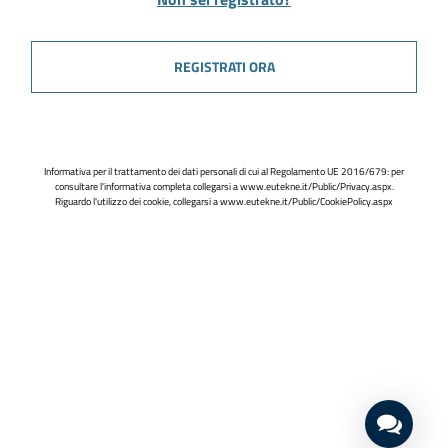
REGISTRATI ORA
Informativa per il trattamento dei dati personali di cui al Regolamento UE 2016/679: per
consultare l'informativa completa collegarsi a
www.eutekne.it/Public/Privacy.aspx
.
Riguardo l'utilizzo dei cookie, collegarsi a
www.eutekne.it/Public/CookiePolicy.aspx