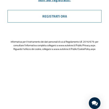
REGISTRATI ORA
Informativa per il trattamento dei dati personali di cui al Regolamento UE 2016/679: per
consultare l'informativa completa collegarsi a
www.eutekne.it/Public/Privacy.aspx
.
Riguardo l'utilizzo dei cookie, collegarsi a
www.eutekne.it/Public/CookiePolicy.aspx