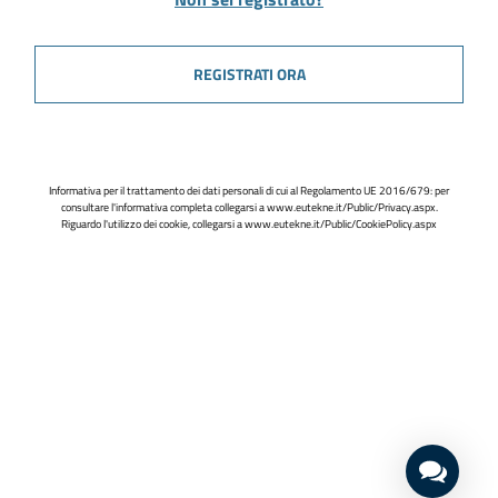
REGISTRATI ORA
Informativa per il trattamento dei dati personali di cui al Regolamento UE 2016/679: per
consultare l'informativa completa collegarsi a
www.eutekne.it/Public/Privacy.aspx
.
Riguardo l'utilizzo dei cookie, collegarsi a
www.eutekne.it/Public/CookiePolicy.aspx