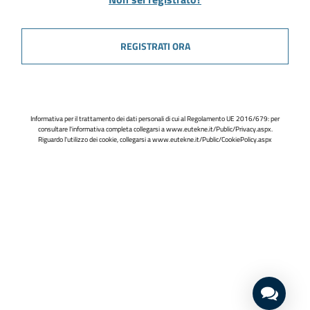
REGISTRATI ORA
Informativa per il trattamento dei dati personali di cui al Regolamento UE 2016/679: per
consultare l'informativa completa collegarsi a
www.eutekne.it/Public/Privacy.aspx
.
Riguardo l'utilizzo dei cookie, collegarsi a
www.eutekne.it/Public/CookiePolicy.aspx