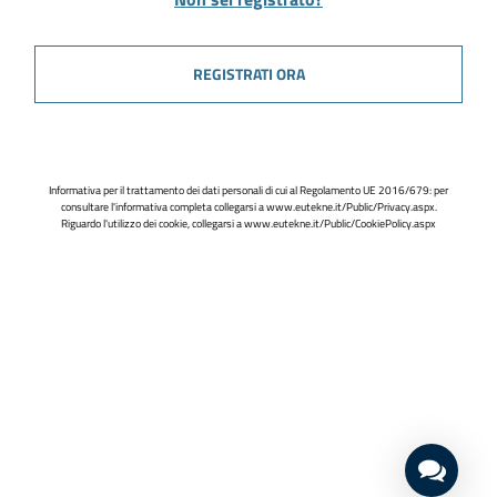
REGISTRATI ORA
Informativa per il trattamento dei dati personali di cui al Regolamento UE 2016/679: per
consultare l'informativa completa collegarsi a
www.eutekne.it/Public/Privacy.aspx
.
Riguardo l'utilizzo dei cookie, collegarsi a
www.eutekne.it/Public/CookiePolicy.aspx