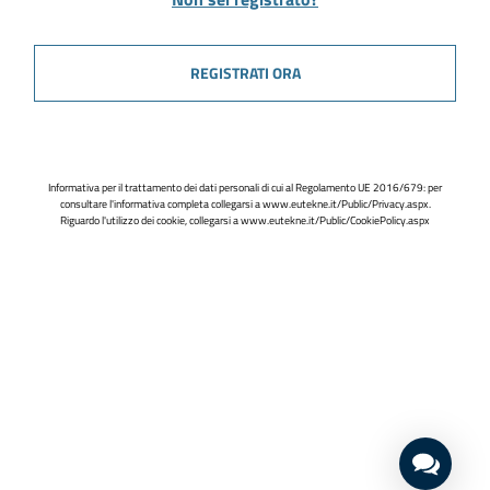
REGISTRATI ORA
Informativa per il trattamento dei dati personali di cui al Regolamento UE 2016/679: per
consultare l'informativa completa collegarsi a
www.eutekne.it/Public/Privacy.aspx
.
Riguardo l'utilizzo dei cookie, collegarsi a
www.eutekne.it/Public/CookiePolicy.aspx