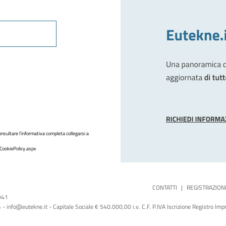
nsultare l'informativa completa collegarsi a
CookiePolicy.aspx
CONTATTI
|
REGISTRAZION
1941
 info@eutekne.it - Capitale Sociale € 540.000,00 i.v. C.F. P.IVA Iscrizione Registro I