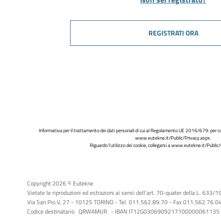
REGISTRATI ORA
Informativa per il trattamento dei dati personali di cui al Regolamento UE 2016/679: per co
www.eutekne.it/Public/Privacy.aspx
.
Riguardo l'utilizzo dei cookie, collegarsi a
www.eutekne.it/Public/
Copyright 2026 © Eutekne
Vietate le riproduzioni ed estrazioni ai sensi dell’art. 70-quater della L. 633/
Via San Pio V, 27 - 10125 TORINO - Tel. 011.562.89.70 - Fax 011.562.76.04 -
Codice destinatario
QRWAMUR
- IBAN IT12G0306909217100000061135