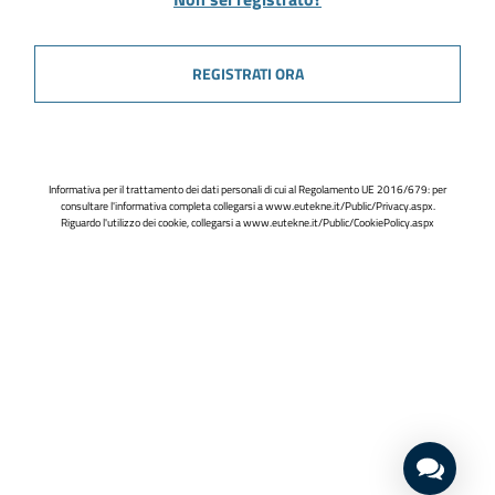
REGISTRATI ORA
Informativa per il trattamento dei dati personali di cui al Regolamento UE 2016/679: per
consultare l'informativa completa collegarsi a
www.eutekne.it/Public/Privacy.aspx
.
Riguardo l'utilizzo dei cookie, collegarsi a
www.eutekne.it/Public/CookiePolicy.aspx