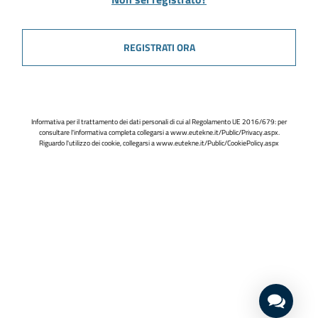
REGISTRATI ORA
Informativa per il trattamento dei dati personali di cui al Regolamento UE 2016/679: per
consultare l'informativa completa collegarsi a
www.eutekne.it/Public/Privacy.aspx
.
Riguardo l'utilizzo dei cookie, collegarsi a
www.eutekne.it/Public/CookiePolicy.aspx