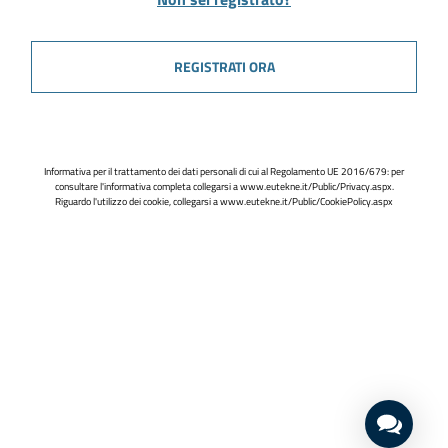
REGISTRATI ORA
Informativa per il trattamento dei dati personali di cui al Regolamento UE 2016/679: per
consultare l'informativa completa collegarsi a
www.eutekne.it/Public/Privacy.aspx
.
Riguardo l'utilizzo dei cookie, collegarsi a
www.eutekne.it/Public/CookiePolicy.aspx