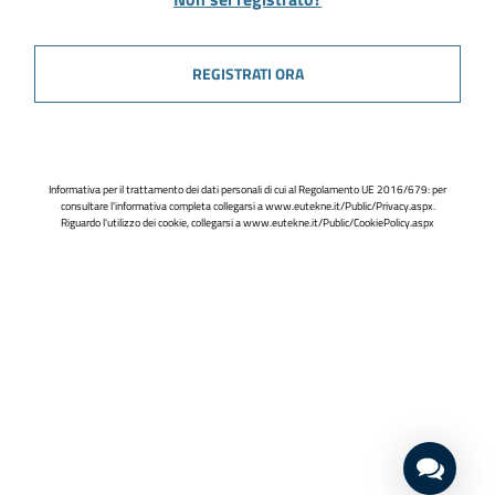
REGISTRATI ORA
Informativa per il trattamento dei dati personali di cui al Regolamento UE 2016/679: per
consultare l'informativa completa collegarsi a
www.eutekne.it/Public/Privacy.aspx
.
Riguardo l'utilizzo dei cookie, collegarsi a
www.eutekne.it/Public/CookiePolicy.aspx