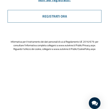
REGISTRATI ORA
Informativa per il trattamento dei dati personali di cui al Regolamento UE 2016/679: per
consultare l'informativa completa collegarsi a
www.eutekne.it/Public/Privacy.aspx
.
Riguardo l'utilizzo dei cookie, collegarsi a
www.eutekne.it/Public/CookiePolicy.aspx