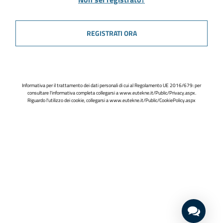
REGISTRATI ORA
Informativa per il trattamento dei dati personali di cui al Regolamento UE 2016/679: per
consultare l'informativa completa collegarsi a
www.eutekne.it/Public/Privacy.aspx
.
Riguardo l'utilizzo dei cookie, collegarsi a
www.eutekne.it/Public/CookiePolicy.aspx