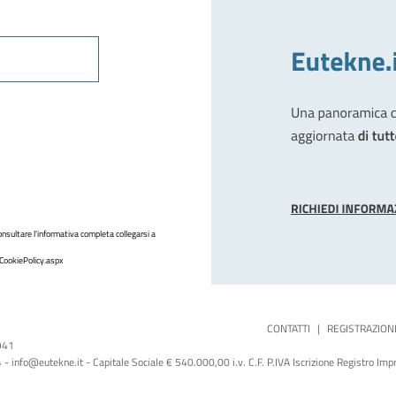
nsultare l'informativa completa collegarsi a
CookiePolicy.aspx
CONTATTI
|
REGISTRAZION
1941
 info@eutekne.it - Capitale Sociale € 540.000,00 i.v. C.F. P.IVA Iscrizione Registro I