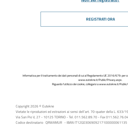
REGISTRATI ORA
Informativa per il trattamento dei dati personali di cui al Regolamento UE 2016/679: per co
www.eutekne.it/Public/Privacy.aspx
.
Riguardo l'utilizzo dei cookie, collegarsi a
www.eutekne.it/Public/
Copyright 2026 © Eutekne
Vietate le riproduzioni ed estrazioni ai sensi dell’art. 70-quater della L. 633/
Via San Pio V, 27 - 10125 TORINO - Tel. 011.562.89.70 - Fax 011.562.76.04 -
Codice destinatario
QRWAMUR
- IBAN IT12G0306909217100000061135