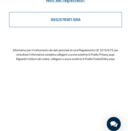
REGISTRATI ORA
Informativa per il trattamento dei dati personali di cui al Regolamento UE 2016/679: per
consultare l'informativa completa collegarsi a
www.eutekne.it/Public/Privacy.aspx
.
Riguardo l'utilizzo dei cookie, collegarsi a
www.eutekne.it/Public/CookiePolicy.aspx