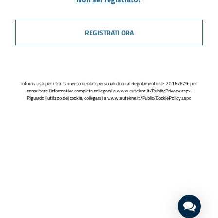
REGISTRATI ORA
Informativa per il trattamento dei dati personali di cui al Regolamento UE 2016/679: per
consultare l'informativa completa collegarsi a
www.eutekne.it/Public/Privacy.aspx
.
Riguardo l'utilizzo dei cookie, collegarsi a
www.eutekne.it/Public/CookiePolicy.aspx