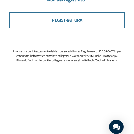
REGISTRATI ORA
Informativa per il trattamento dei dati personali di cui al Regolamento UE 2016/679: per
consultare l'informativa completa collegarsi a
www.eutekne.it/Public/Privacy.aspx
.
Riguardo l'utilizzo dei cookie, collegarsi a
www.eutekne.it/Public/CookiePolicy.aspx