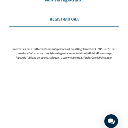
REGISTRATI ORA
Informativa per il trattamento dei dati personali di cui al Regolamento UE 2016/679: per
consultare l'informativa completa collegarsi a
www.eutekne.it/Public/Privacy.aspx
.
Riguardo l'utilizzo dei cookie, collegarsi a
www.eutekne.it/Public/CookiePolicy.aspx