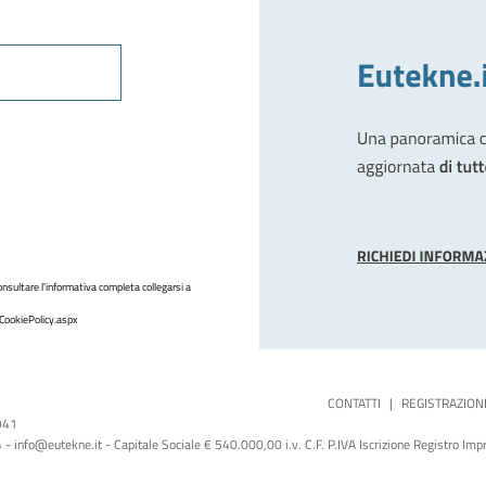
nsultare l'informativa completa collegarsi a
CookiePolicy.aspx
CONTATTI
|
REGISTRAZION
1941
 info@eutekne.it - Capitale Sociale € 540.000,00 i.v. C.F. P.IVA Iscrizione Registro I