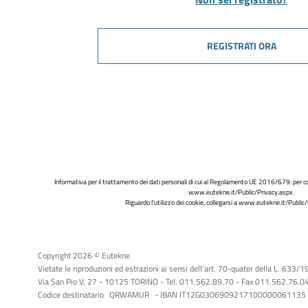
REGISTRATI ORA
Informativa per il trattamento dei dati personali di cui al Regolamento UE 2016/679: per co
www.eutekne.it/Public/Privacy.aspx
.
Riguardo l'utilizzo dei cookie, collegarsi a
www.eutekne.it/Public/
Copyright 2026 © Eutekne
Vietate le riproduzioni ed estrazioni ai sensi dell’art. 70-quater della L. 633/
Via San Pio V, 27 - 10125 TORINO - Tel. 011.562.89.70 - Fax 011.562.76.04 -
Codice destinatario
QRWAMUR
- IBAN IT12G0306909217100000061135