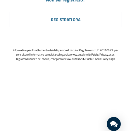
REGISTRATI ORA
Informativa per il trattamento dei dati personali di cui al Regolamento UE 2016/679: per
consultare l'informativa completa collegarsi a
www.eutekne.it/Public/Privacy.aspx
.
Riguardo l'utilizzo dei cookie, collegarsi a
www.eutekne.it/Public/CookiePolicy.aspx