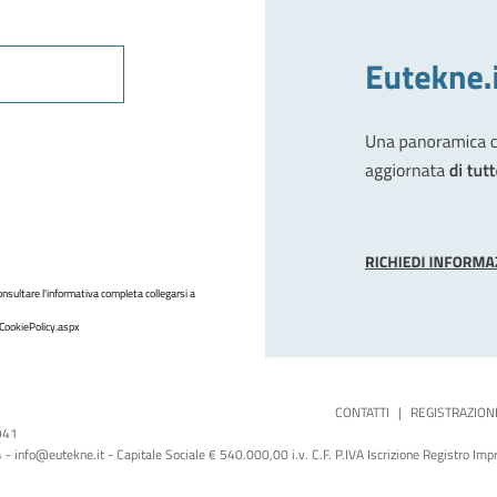
nsultare l'informativa completa collegarsi a
CookiePolicy.aspx
CONTATTI
|
REGISTRAZION
1941
 info@eutekne.it - Capitale Sociale € 540.000,00 i.v. C.F. P.IVA Iscrizione Registro I