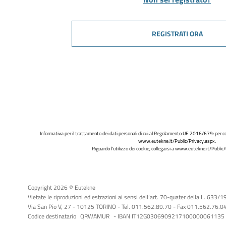
REGISTRATI ORA
Informativa per il trattamento dei dati personali di cui al Regolamento UE 2016/679: per co
www.eutekne.it/Public/Privacy.aspx
.
Riguardo l'utilizzo dei cookie, collegarsi a
www.eutekne.it/Public/
Copyright 2026 © Eutekne
Vietate le riproduzioni ed estrazioni ai sensi dell’art. 70-quater della L. 633/
Via San Pio V, 27 - 10125 TORINO - Tel. 011.562.89.70 - Fax 011.562.76.04 -
Codice destinatario
QRWAMUR
- IBAN IT12G0306909217100000061135