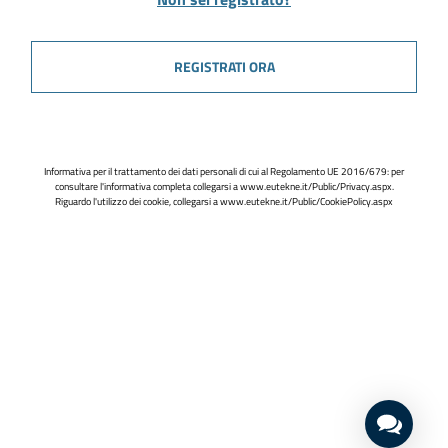
REGISTRATI ORA
Informativa per il trattamento dei dati personali di cui al Regolamento UE 2016/679: per
consultare l'informativa completa collegarsi a
www.eutekne.it/Public/Privacy.aspx
.
Riguardo l'utilizzo dei cookie, collegarsi a
www.eutekne.it/Public/CookiePolicy.aspx