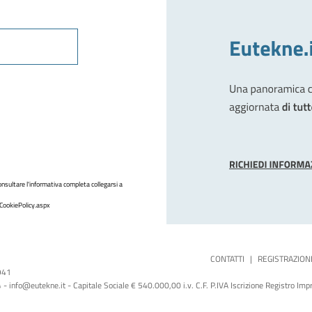
nsultare l'informativa completa collegarsi a
CookiePolicy.aspx
CONTATTI
|
REGISTRAZION
1941
 info@eutekne.it - Capitale Sociale € 540.000,00 i.v. C.F. P.IVA Iscrizione Registro I