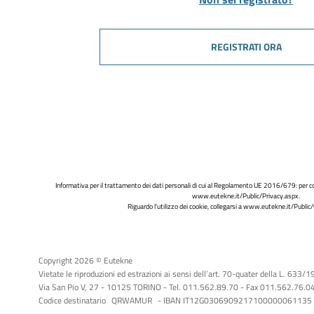
REGISTRATI ORA
Informativa per il trattamento dei dati personali di cui al Regolamento UE 2016/679: per co
www.eutekne.it/Public/Privacy.aspx
.
Riguardo l'utilizzo dei cookie, collegarsi a
www.eutekne.it/Public/
Copyright 2026 © Eutekne
Vietate le riproduzioni ed estrazioni ai sensi dell’art. 70-quater della L. 633/
Via San Pio V, 27 - 10125 TORINO - Tel. 011.562.89.70 - Fax 011.562.76.04 -
Codice destinatario
QRWAMUR
- IBAN IT12G0306909217100000061135