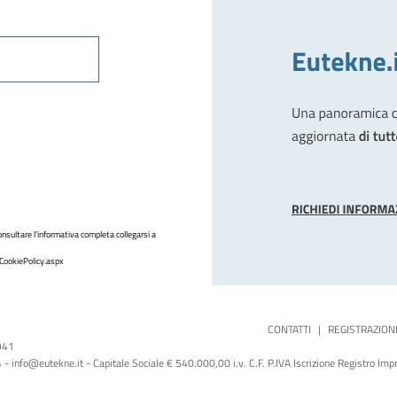
nsultare l'informativa completa collegarsi a
CookiePolicy.aspx
CONTATTI
|
REGISTRAZION
1941
 info@eutekne.it - Capitale Sociale € 540.000,00 i.v. C.F. P.IVA Iscrizione Registro I