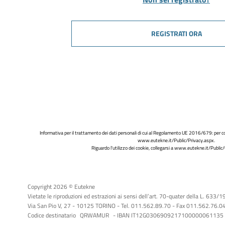
REGISTRATI ORA
Informativa per il trattamento dei dati personali di cui al Regolamento UE 2016/679: per co
www.eutekne.it/Public/Privacy.aspx
.
Riguardo l'utilizzo dei cookie, collegarsi a
www.eutekne.it/Public/
Copyright 2026 © Eutekne
Vietate le riproduzioni ed estrazioni ai sensi dell’art. 70-quater della L. 633/
Via San Pio V, 27 - 10125 TORINO - Tel. 011.562.89.70 - Fax 011.562.76.04 -
Codice destinatario
QRWAMUR
- IBAN IT12G0306909217100000061135