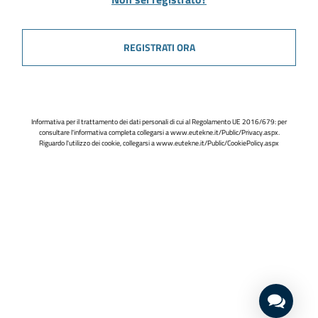
REGISTRATI ORA
Informativa per il trattamento dei dati personali di cui al Regolamento UE 2016/679: per
consultare l'informativa completa collegarsi a
www.eutekne.it/Public/Privacy.aspx
.
Riguardo l'utilizzo dei cookie, collegarsi a
www.eutekne.it/Public/CookiePolicy.aspx