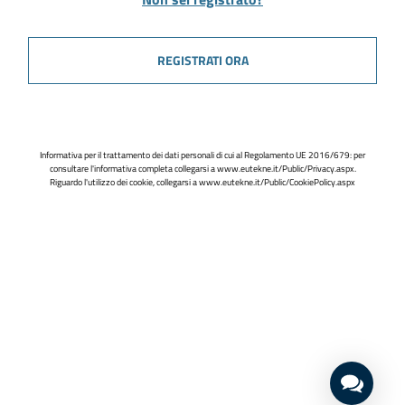
REGISTRATI ORA
Informativa per il trattamento dei dati personali di cui al Regolamento UE 2016/679: per
consultare l'informativa completa collegarsi a
www.eutekne.it/Public/Privacy.aspx
.
Riguardo l'utilizzo dei cookie, collegarsi a
www.eutekne.it/Public/CookiePolicy.aspx