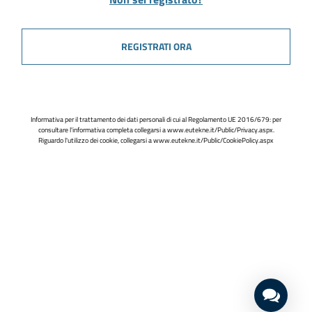
REGISTRATI ORA
Informativa per il trattamento dei dati personali di cui al Regolamento UE 2016/679: per
consultare l'informativa completa collegarsi a
www.eutekne.it/Public/Privacy.aspx
.
Riguardo l'utilizzo dei cookie, collegarsi a
www.eutekne.it/Public/CookiePolicy.aspx