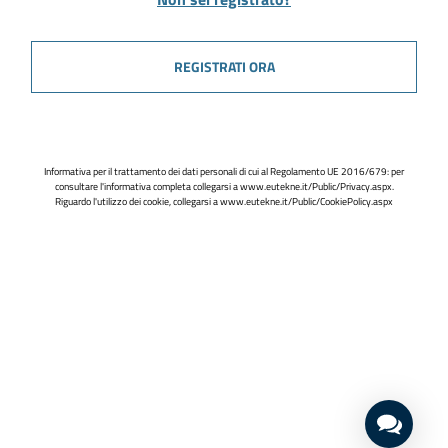
REGISTRATI ORA
Informativa per il trattamento dei dati personali di cui al Regolamento UE 2016/679: per
consultare l'informativa completa collegarsi a
www.eutekne.it/Public/Privacy.aspx
.
Riguardo l'utilizzo dei cookie, collegarsi a
www.eutekne.it/Public/CookiePolicy.aspx