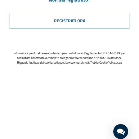
REGISTRATI ORA
Informativa per il trattamento dei dati personali di cui al Regolamento UE 2016/679: per
consultare l'informativa completa collegarsi a
www.eutekne.it/Public/Privacy.aspx
.
Riguardo l'utilizzo dei cookie, collegarsi a
www.eutekne.it/Public/CookiePolicy.aspx