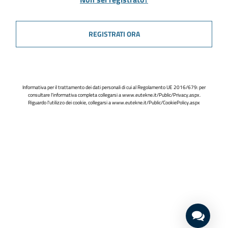
REGISTRATI ORA
Informativa per il trattamento dei dati personali di cui al Regolamento UE 2016/679: per
consultare l'informativa completa collegarsi a
www.eutekne.it/Public/Privacy.aspx
.
Riguardo l'utilizzo dei cookie, collegarsi a
www.eutekne.it/Public/CookiePolicy.aspx