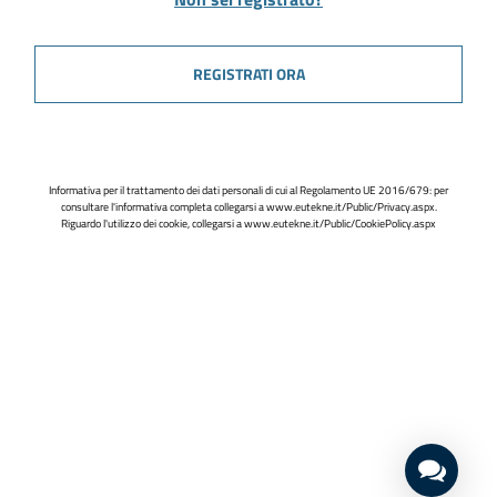
REGISTRATI ORA
Informativa per il trattamento dei dati personali di cui al Regolamento UE 2016/679: per
consultare l'informativa completa collegarsi a
www.eutekne.it/Public/Privacy.aspx
.
Riguardo l'utilizzo dei cookie, collegarsi a
www.eutekne.it/Public/CookiePolicy.aspx