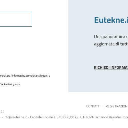
nsultare l'informativa completa collegarsi a
CookiePolicy.aspx
CONTATTI
|
REGISTRAZION
1941
 info@eutekne.it - Capitale Sociale € 540.000,00 i.v. C.F. P.IVA Iscrizione Registro I