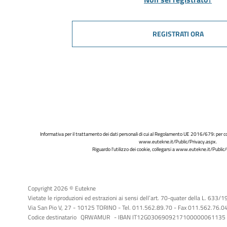
REGISTRATI ORA
Informativa per il trattamento dei dati personali di cui al Regolamento UE 2016/679: per co
www.eutekne.it/Public/Privacy.aspx
.
Riguardo l'utilizzo dei cookie, collegarsi a
www.eutekne.it/Public/
Copyright 2026 © Eutekne
Vietate le riproduzioni ed estrazioni ai sensi dell’art. 70-quater della L. 633/
Via San Pio V, 27 - 10125 TORINO - Tel. 011.562.89.70 - Fax 011.562.76.04 -
Codice destinatario
QRWAMUR
- IBAN IT12G0306909217100000061135