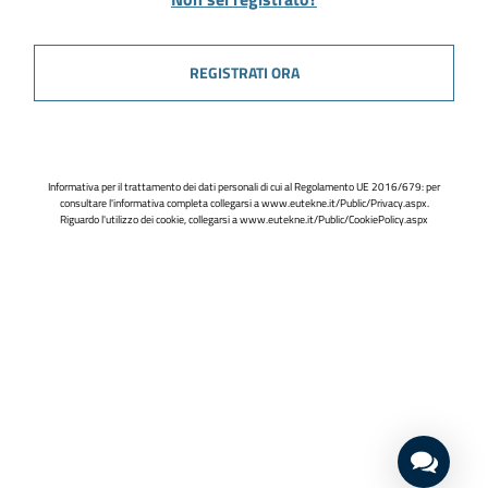
REGISTRATI ORA
Informativa per il trattamento dei dati personali di cui al Regolamento UE 2016/679: per
consultare l'informativa completa collegarsi a
www.eutekne.it/Public/Privacy.aspx
.
Riguardo l'utilizzo dei cookie, collegarsi a
www.eutekne.it/Public/CookiePolicy.aspx