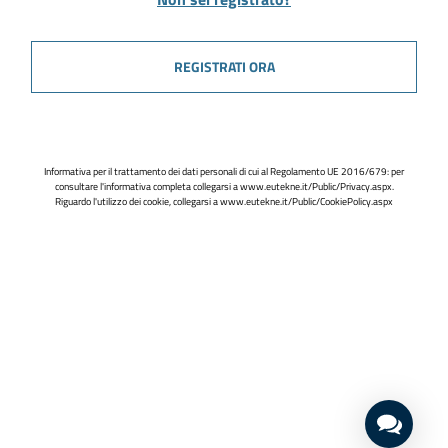
REGISTRATI ORA
Informativa per il trattamento dei dati personali di cui al Regolamento UE 2016/679: per
consultare l'informativa completa collegarsi a
www.eutekne.it/Public/Privacy.aspx
.
Riguardo l'utilizzo dei cookie, collegarsi a
www.eutekne.it/Public/CookiePolicy.aspx