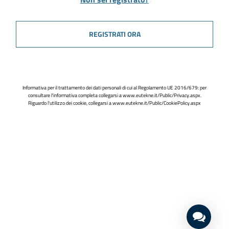
REGISTRATI ORA
Informativa per il trattamento dei dati personali di cui al Regolamento UE 2016/679: per
consultare l'informativa completa collegarsi a
www.eutekne.it/Public/Privacy.aspx
.
Riguardo l'utilizzo dei cookie, collegarsi a
www.eutekne.it/Public/CookiePolicy.aspx