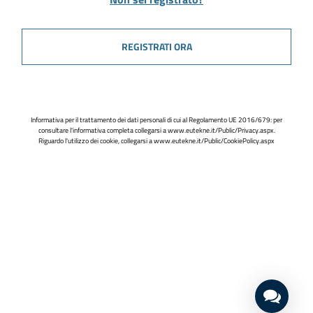
REGISTRATI ORA
Informativa per il trattamento dei dati personali di cui al Regolamento UE 2016/679: per
consultare l'informativa completa collegarsi a
www.eutekne.it/Public/Privacy.aspx
.
Riguardo l'utilizzo dei cookie, collegarsi a
www.eutekne.it/Public/CookiePolicy.aspx