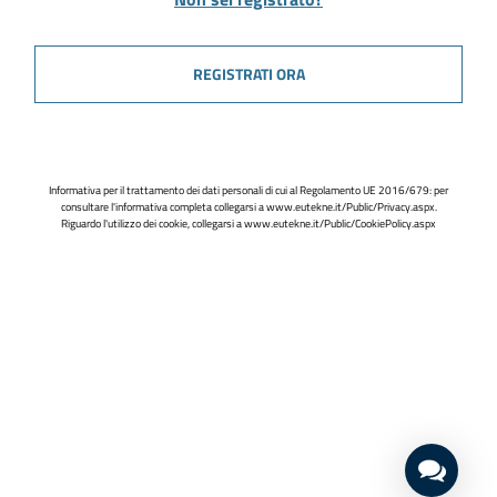
REGISTRATI ORA
Informativa per il trattamento dei dati personali di cui al Regolamento UE 2016/679: per
consultare l'informativa completa collegarsi a
www.eutekne.it/Public/Privacy.aspx
.
Riguardo l'utilizzo dei cookie, collegarsi a
www.eutekne.it/Public/CookiePolicy.aspx