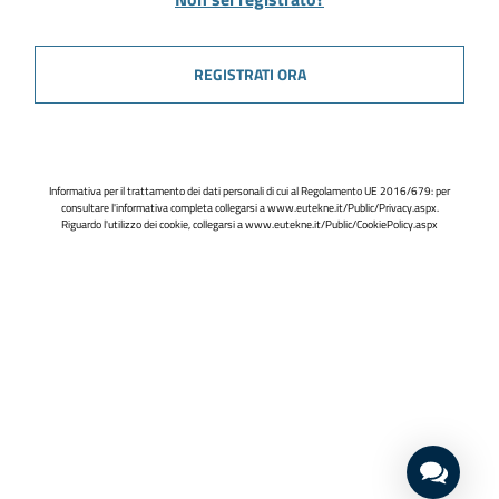
REGISTRATI ORA
Informativa per il trattamento dei dati personali di cui al Regolamento UE 2016/679: per
consultare l'informativa completa collegarsi a
www.eutekne.it/Public/Privacy.aspx
.
Riguardo l'utilizzo dei cookie, collegarsi a
www.eutekne.it/Public/CookiePolicy.aspx