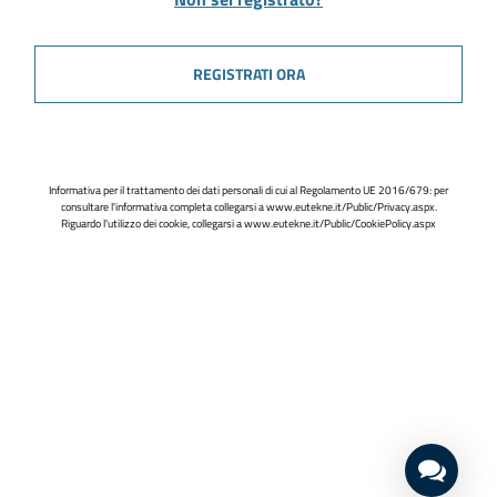
REGISTRATI ORA
Informativa per il trattamento dei dati personali di cui al Regolamento UE 2016/679: per
consultare l'informativa completa collegarsi a
www.eutekne.it/Public/Privacy.aspx
.
Riguardo l'utilizzo dei cookie, collegarsi a
www.eutekne.it/Public/CookiePolicy.aspx