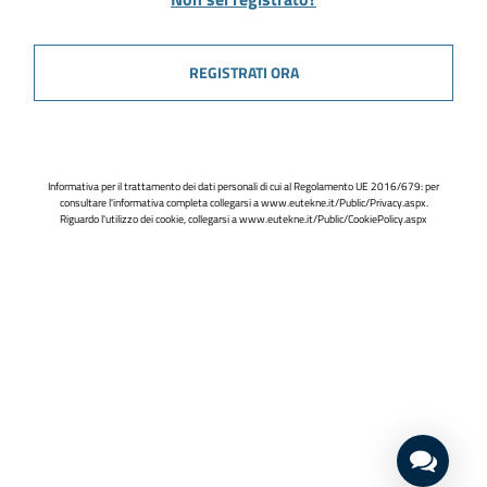
REGISTRATI ORA
Informativa per il trattamento dei dati personali di cui al Regolamento UE 2016/679: per
consultare l'informativa completa collegarsi a
www.eutekne.it/Public/Privacy.aspx
.
Riguardo l'utilizzo dei cookie, collegarsi a
www.eutekne.it/Public/CookiePolicy.aspx