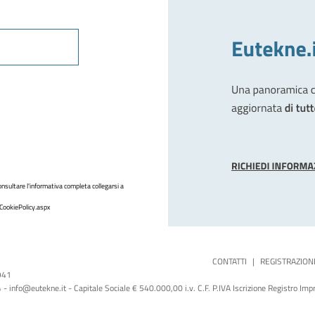
nsultare l'informativa completa collegarsi a
CookiePolicy.aspx
CONTATTI
|
REGISTRAZION
1941
 info@eutekne.it - Capitale Sociale € 540.000,00 i.v. C.F. P.IVA Iscrizione Registro I