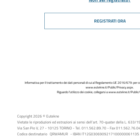
REGISTRATI ORA
Informativa per il trattamento dei dati personali di cui al Regolamento UE 2016/679: per co
www.eutekne.it/Public/Privacy.aspx
.
Riguardo l'utilizzo dei cookie, collegarsi a
www.eutekne.it/Public/
Copyright 2026 © Eutekne
Vietate le riproduzioni ed estrazioni ai sensi dell’art. 70-quater della L. 633/
Via San Pio V, 27 - 10125 TORINO - Tel. 011.562.89.70 - Fax 011.562.76.04 -
Codice destinatario
QRWAMUR
- IBAN IT12G0306909217100000061135