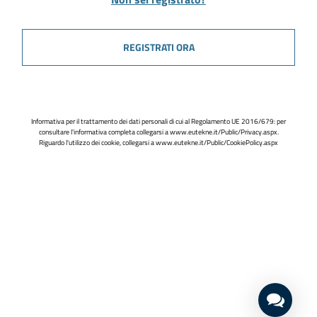
REGISTRATI ORA
Informativa per il trattamento dei dati personali di cui al Regolamento UE 2016/679: per
consultare l'informativa completa collegarsi a
www.eutekne.it/Public/Privacy.aspx
.
Riguardo l'utilizzo dei cookie, collegarsi a
www.eutekne.it/Public/CookiePolicy.aspx