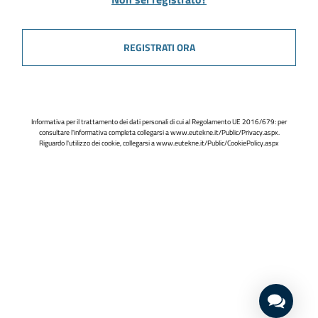
REGISTRATI ORA
Informativa per il trattamento dei dati personali di cui al Regolamento UE 2016/679: per
consultare l'informativa completa collegarsi a
www.eutekne.it/Public/Privacy.aspx
.
Riguardo l'utilizzo dei cookie, collegarsi a
www.eutekne.it/Public/CookiePolicy.aspx