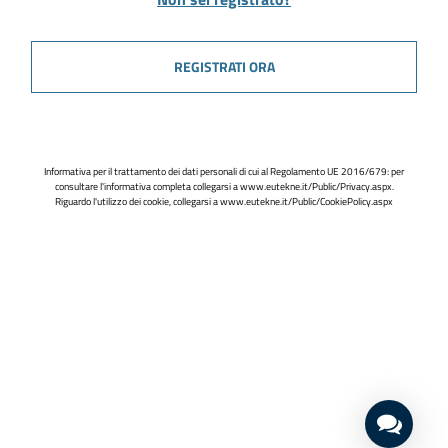
REGISTRATI ORA
Informativa per il trattamento dei dati personali di cui al Regolamento UE 2016/679: per
consultare l'informativa completa collegarsi a
www.eutekne.it/Public/Privacy.aspx
.
Riguardo l'utilizzo dei cookie, collegarsi a
www.eutekne.it/Public/CookiePolicy.aspx