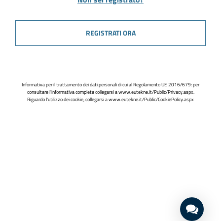
REGISTRATI ORA
Informativa per il trattamento dei dati personali di cui al Regolamento UE 2016/679: per
consultare l'informativa completa collegarsi a
www.eutekne.it/Public/Privacy.aspx
.
Riguardo l'utilizzo dei cookie, collegarsi a
www.eutekne.it/Public/CookiePolicy.aspx