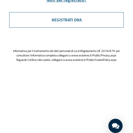
REGISTRATI ORA
Informativa per il trattamento dei dati personali di cui al Regolamento UE 2016/679: per
consultare l'informativa completa collegarsi a
www.eutekne.it/Public/Privacy.aspx
.
Riguardo l'utilizzo dei cookie, collegarsi a
www.eutekne.it/Public/CookiePolicy.aspx