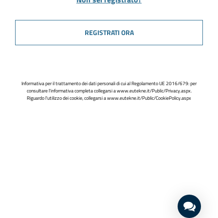
REGISTRATI ORA
Informativa per il trattamento dei dati personali di cui al Regolamento UE 2016/679: per
consultare l'informativa completa collegarsi a
www.eutekne.it/Public/Privacy.aspx
.
Riguardo l'utilizzo dei cookie, collegarsi a
www.eutekne.it/Public/CookiePolicy.aspx