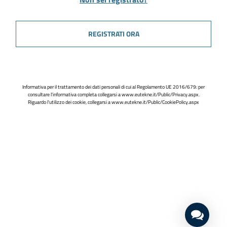
REGISTRATI ORA
Informativa per il trattamento dei dati personali di cui al Regolamento UE 2016/679: per
consultare l'informativa completa collegarsi a
www.eutekne.it/Public/Privacy.aspx
.
Riguardo l'utilizzo dei cookie, collegarsi a
www.eutekne.it/Public/CookiePolicy.aspx