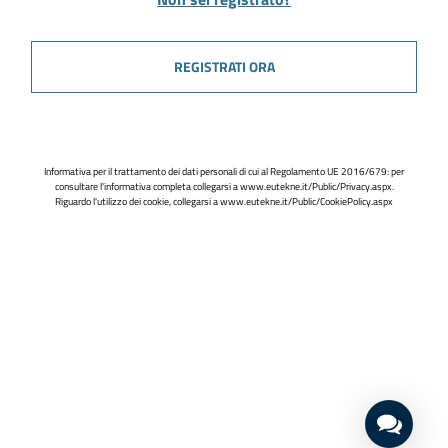
REGISTRATI ORA
Informativa per il trattamento dei dati personali di cui al Regolamento UE 2016/679: per
consultare l'informativa completa collegarsi a
www.eutekne.it/Public/Privacy.aspx
.
Riguardo l'utilizzo dei cookie, collegarsi a
www.eutekne.it/Public/CookiePolicy.aspx