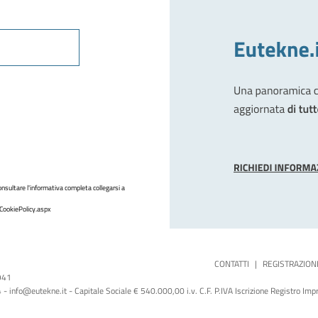
nsultare l'informativa completa collegarsi a
CookiePolicy.aspx
CONTATTI
|
REGISTRAZION
1941
 info@eutekne.it - Capitale Sociale € 540.000,00 i.v. C.F. P.IVA Iscrizione Registro I