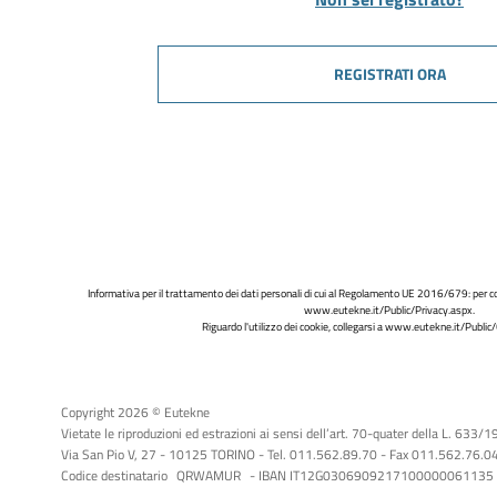
REGISTRATI ORA
Informativa per il trattamento dei dati personali di cui al Regolamento UE 2016/679: per co
www.eutekne.it/Public/Privacy.aspx
.
Riguardo l'utilizzo dei cookie, collegarsi a
www.eutekne.it/Public/
Copyright 2026 © Eutekne
Vietate le riproduzioni ed estrazioni ai sensi dell’art. 70-quater della L. 633/
Via San Pio V, 27 - 10125 TORINO - Tel. 011.562.89.70 - Fax 011.562.76.04 -
Codice destinatario
QRWAMUR
- IBAN IT12G0306909217100000061135